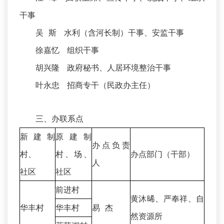
干事
吴 斯 水利（含河长制）干事、安监干事
徐嘉忆 组织干事
胡兴隆 政府秘书、人居环境整治干事
叶永忠 招商专干（民政办主任）
三、办联系点
新建制
原建制
办点负责
村、
村、场、
办点部门（干部）
人
社区
社区
前进村
黄沐晞、严奉祥、自
华丰村
华丰村
易 杰
然资源所