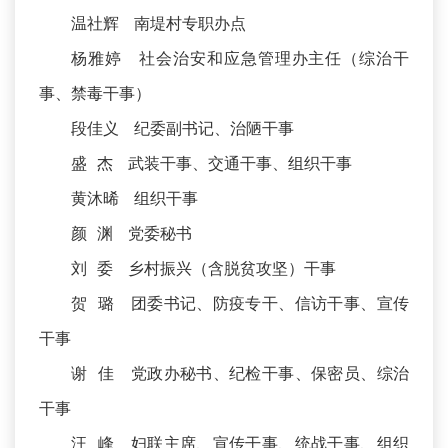
温社辉 南堤村专职办点
杨雅婷 社会治安和应急管理办主任（综治干
事、禁毒干事）
段佳义 纪委副书记、治陋干事
盛 杰 武装干事、交通干事、组织干事
黄沐晞 组织干事
颜 渊 党委秘书
刘 委 乡村振兴（含脱贫攻坚）干事
贺 璐 团委书记、防疫专干、信访干事、宣传
干事
谢 佳 党政办秘书、纪检干事、保密员、综治
干事
汪 峰 妇联主席、宣传干事、统战干事、组织