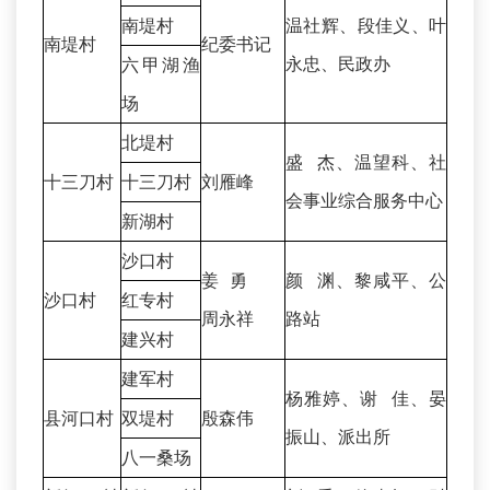
南堤村
温社辉、段佳义、叶
南堤村
纪委书记
永忠、民政办
六甲湖渔
场
北堤村
盛 杰、温望科、社
十三刀村
十三刀村
刘雁峰
会事业综合服务中心
新湖村
沙口村
姜 勇
颜 渊、黎咸平、公
沙口村
红专村
周永祥
路站
建兴村
建军村
杨雅婷、谢 佳、晏
县河口村
双堤村
殷森伟
振山、派出所
八一桑场