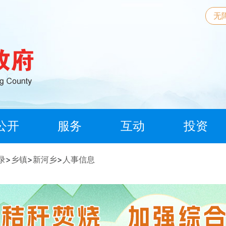
无
公开
服务
互动
投资
录
>
乡镇
>
新河乡
>
人事信息