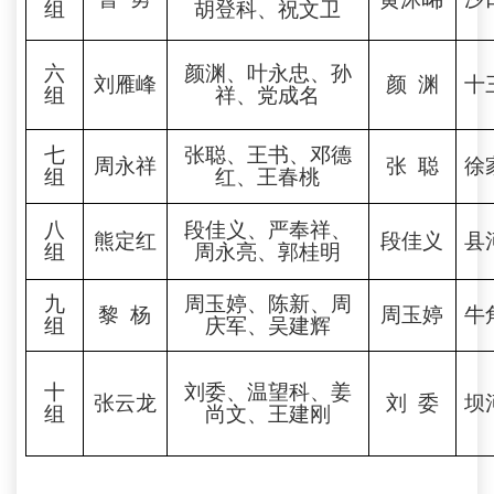
组
胡登科、祝文卫
六
颜渊、叶永忠、孙
刘雁峰
颜
渊
十
组
祥、
党成名
七
张聪、王书、
邓德
周永祥
张
聪
徐
组
红
、王春桃
八
段佳义、严奉祥、
熊定红
段佳义
县
组
周永亮、郭桂明
九
周玉婷、陈新、周
黎 杨
周玉婷
牛
组
庆军、
吴建辉
十
刘委、温望科、姜
张云龙
刘
委
坝
组
尚文、王建刚