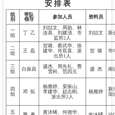
安
排
表
组
带队
参加人员
资料员
别
领导
刘喆文、周勋、林
一
丁
乙
连喜、刘建清、市
刘喆文
新
组
监所
2人
贺璐、蔡武华、徐
二
王
磊
建华、肖双喜、派
贺
璐
华
组
出所
1人
三
盛杰、周先礼、
曹
白振昌
盛
杰
南
组
雪科
、范四元
杨雅婷、
晏振山、
四
新
邓
拓
李建华、赵志刚、
杨雅婷
组
加
派出所
2人
五
黄
沐
晞
、
何德华、
晞
曹
勇
沙
黄
沐