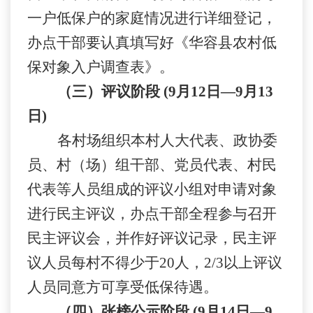
一户低保户的家庭情况进行详细登记，
办点干部要认真填写好《华容县农村低
保对象入户调查表》。
（三）评议阶段
(9
月
12
日—
9
月
13
日
)
各村场组织本村人大代表、政协委
员、村（场）组干部、党员代表、村民
代表等人员组成的评议小组对申请对象
进行民主评议，办点干部全程参与召开
民主评议会，并作好评议记录，民主评
议人员每村不得少于
20
人，
2/3
以上评议
人员同意方可享受低保待遇。
（四）张榜公示阶段
(9
月
14
日—
9