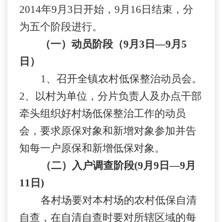
2014
年
9
月
3
日开始，
9
月
16
日结束，分
为五个阶段进行。
（一）动员阶段（
9
月
3
日—
9
月
5
日）
1
、召开全镇农村低保整治动员会。
2
、以村为单位，分片负责人及办点干部
牵头组织好村场低保整治工作的动员
会，要求原保对象和新增对象参加并告
知每一户原保和新增低保对象。
（二）入户调查阶段
(9
月
9
日—
9
月
11
日
)
各村场要对本村场的农村低保自清
自查，在自清自查时要对所辖区域的每