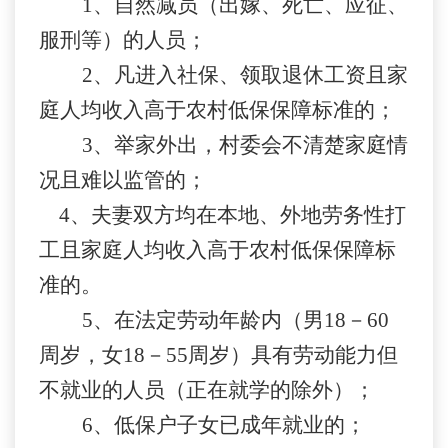
1
、自然减员（出嫁、死亡、应征、
服刑等）的人员；
2
、凡进入社保、领取退休工资且家
庭人均收入高于农村低保保障标准的；
3
、举家外出，村委会不清楚家庭情
况且难以监管的；
4
、夫妻双方均在本地、外地劳务性打
工且家庭人均收入高于农村低保保障标
准的。
5
、在法定劳动年龄内（男
18
－
60
周岁，女
18
－
55
周岁）具有劳动能力但
不就业的人员（正在就学的除外）；
6
、低保户子女已成年就业的；