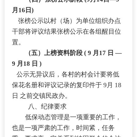
月
16
日
)
张榜公示以村（场）为单位组织办点
干部将评议结果张榜公示在各组醒目位
置。
（五）上榜资料阶段
(
9
月17
日
—
9
月18
日
)
公示无异议后，各村的村会计要将低
保花名册和评议记录的复印件于
9
月
18
日
之前交镇民政办。
八、纪律要求
低保动态管理是一项重要的工作，
也是一项严肃的工作，时间紧，任务