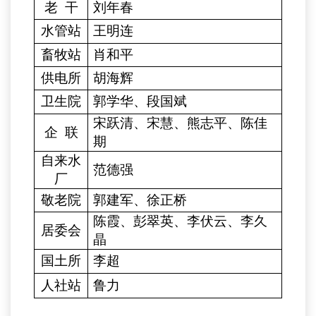
老
干
刘年春
水管站
王明连
畜牧站
肖和平
供电所
胡海辉
卫生院
郭学华、段国斌
宋跃清、宋慧、熊志平、陈佳
企
联
期
自来水
范德强
厂
敬老院
郭建军、徐正桥
陈霞、彭翠英、李伏云、李久
居委会
晶
国土所
李超
人社站
鲁力