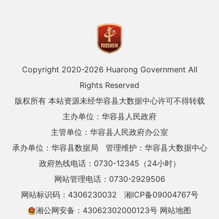
Copyright 2020-
2026 Huarong Government All
Rights Reserved
版权所有 本站资源未经华容县大数据中心许可不得转载
主办单位：华容县人民政府
主管单位：华容县人民政府办公室
承办单位：华容县数据局
管理维护：华容县大数据中心
政府热线电话：0730-12345（24小时）
网站管理电话：0730-2929506
网站标识码：4306230032
湘ICP备09004767号
湘公网安备：43062302000123号
网站地图