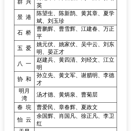
群
兴
英
陈望生、陈新鹊、黄其章、夏学
景
港
斌、刘玉珍
曹鹏辉、曹雪辉、江建春、万正
石
桥
平
姚元伏、姚家伏、吴中云、刘东
五
爱
明、晏正才
赵建兵、黄四清、刘经文、江立
八
一
明
孙立先、黄文军、谢腊明、李德
协
和
才
明月
汤才德、黄炳泉、曹菊层
湾
春
垸
曹爱民、章春辉、夏政文
余国辉、肖国凡、徐正凡、李卫
怡
云
红