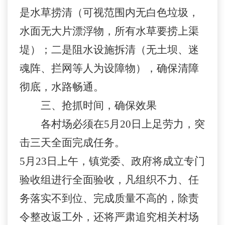
是
水草捞清（可视范围内无白色垃圾，
水面无大片漂浮物，所有水草要捞上渠
堤）
；二是
阻水设施拆清（无土坝、迷
魂阵、拦网等人为设障物），确保清障
彻底，水路畅通。
三、抢抓时间，确保效果
各村场必须在5月
20
日上足劳力，突
击三天全面完成任务。
5月
23
日上午，镇党委、政府将成立专门
验收组进行全面验收，凡组织不力、任
务落实不到位、完成质量不高的，除责
令整改返工外，还将严肃追究相关村场