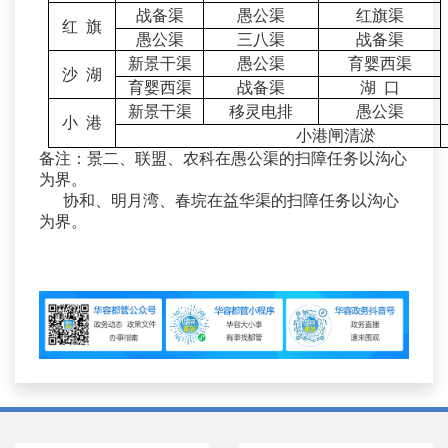
战备渠
愚公渠
红旗渠
红 旗
愚公渠
三八渠
战备渠
新景干渠
愚公渠
育婴西渠
沙 湖
育婴西渠
战备渠
湖 口
新景干渠
移灵电排
愚公渠
小 港
小港闸清淤
备注：景二、联盟、农科在愚公渠的扫障任务以沟心
为界
。
协和、明月湾、春垸在益华渠的扫障任务以沟心
为界。