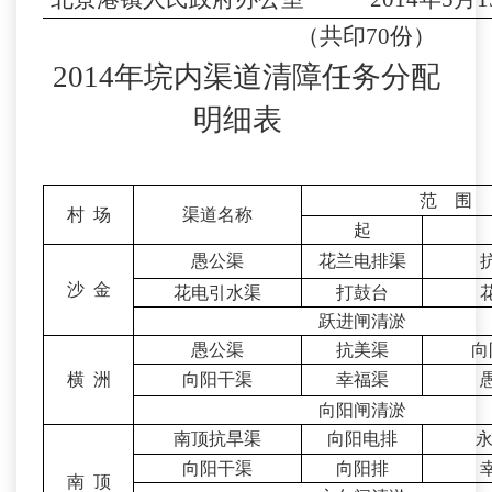
（共印7
0
份）
2014年垸内渠道清障任务分配
明细表
范 围
村 场
渠道名称
起
愚公渠
花兰电排渠
沙 金
花电引水渠
打鼓台
跃进闸清淤
愚公渠
抗美渠
向
横 洲
向阳干渠
幸福渠
向阳闸清淤
南顶抗旱渠
向阳电排
向阳干渠
向阳排
南 顶