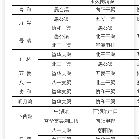
永久闸清淤
青 和
愚公渠
向阳干渠
愚公渠
五爱干渠
群 兴
协和干渠
愚公渠
愚公渠
北三干渠
景 港
北三干渠
景港电排
益华支渠
北三干渠
石 桥
北三干渠
愚公渠
五 爱
益华支渠
五爱干渠
八 一
八一支渠
北三干渠
协 和
益华支渠
协和干渠
明月湾
益华支渠
协和干渠
中湖渠
西湖渠出口
下西湖
益华支渠湖口段
向阳电排
八一支渠
朝阳渠