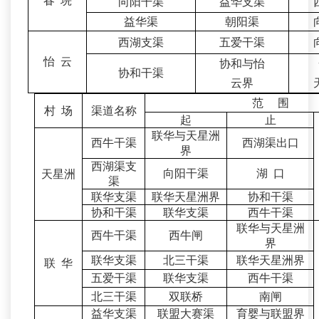
春 垸
向阳干渠
益华支渠
益华渠
朝阳渠
西湖支渠
五爱干渠
怡 云
协和与怡
协和干渠
云界
范 围
村 场
渠道名称
起
止
联华与天星洲
西牛干渠
西湖渠出口
界
西湖渠支
向阳干渠
湖 口
天星洲
渠
联华支渠
联华天星洲界
协和干渠
协和干渠
联华支渠
西牛干渠
联华与天星洲
西牛干渠
西牛闸
界
联华支渠
北三干渠
联华天星洲界
联 华
五爱干渠
联华支渠
西牛干渠
北三干渠
双联桥
南闸
益华支渠
联盟大赛渠
育婴与联盟界