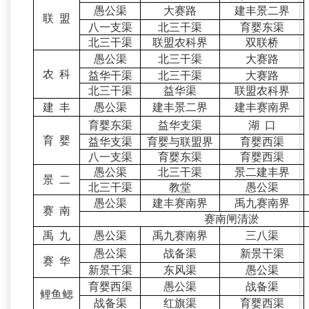
愚公渠
大赛路
建丰景二界
联 盟
八一支渠
北三干渠
育婴东渠
北三干渠
联盟农科界
双联桥
愚公渠
北三干渠
大赛路
农 科
益华干渠
北三干渠
大赛路
北三干渠
益华渠
联盟农科界
建 丰
愚公渠
建丰景二界
建丰赛南界
育婴东渠
益华支渠
湖 口
育 婴
益华支渠
育婴与联盟界
育婴西渠
八一支渠
育婴东渠
育婴西渠
愚公渠
北三干渠
景二建丰界
景 二
北三干渠
教堂
愚公渠
愚公渠
建丰赛南界
禹九赛南界
赛 南
赛南闸清淤
禹 九
愚公渠
禹九赛南界
三八渠
愚公渠
战备渠
新景干渠
赛 华
新景干渠
东风渠
愚公渠
育婴西渠
愚公渠
战备渠
鲤鱼鳃
战备渠
红旗渠
育婴西渠