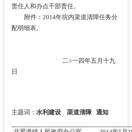
责任人和办点干部责任。
附件：2014年垸内渠道清障任务分
配明细表。
二○一四年五月
十九
日
主题词
：
水利建设 渠道清障 通知
北景港镇人民政府办公室 2014年5月
1