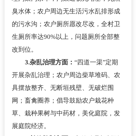
臭水体；农户周边无生活污水乱排形成
的污水沟；农户厕所愿改尽改，全村卫
生厕所率达
90%以上，问题厕所全部整
改到位。
3
.
杂乱治理方面：
“四道一渠”定期
开展杂乱治理；农户周边柴草堆码、农
具摆放整齐、无断垣残壁、无破烂围
网；畜禽圈养；倡导鼓励农户栽花种
草、栽种果树与中药材，美化庭院，发
展庭院经济。