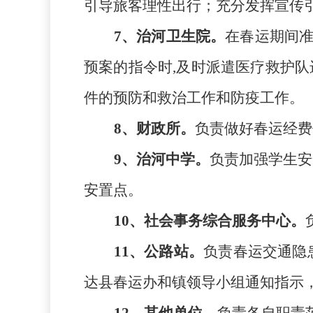
引导旅客理性出行；充分发挥宣传
7、
治河
卫生院。
在春运期间
预案的指令时,及时派遣医疗救护队
件的预防和救治工作和防疫工作。
8、
财政所
。
负责做好
春运经费
9、
治河中学
。
负责加强学生安
安置点。
10、
社会事务综合服务中心
。
11、公路站。
负责春运交通隐
达县春运办和镇领导小组通知指示