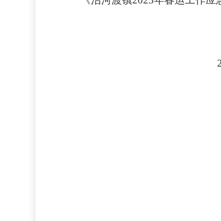
《治河渡镇
202
3
年春运工作应