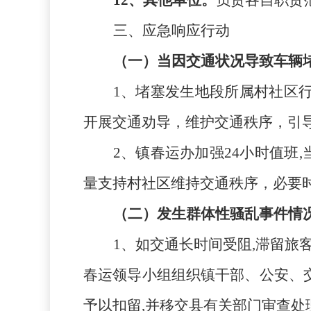
12、其他单位。
负责各自职责
三、应急响应行动
（一）当因交通状况导致
车辆
1、
堵塞发生地段所属村社区
开展交通劝导，维护交通秩序，引
2、镇春运办加强24小时值班,
量支持村社区维持交通秩序，必要
（二）发生群体性骚乱事件情
1、如
交通
长时间受阻
,滞留旅
春运领导小组组织镇干部、公安、
予以扣留,并移交县有关部门审查