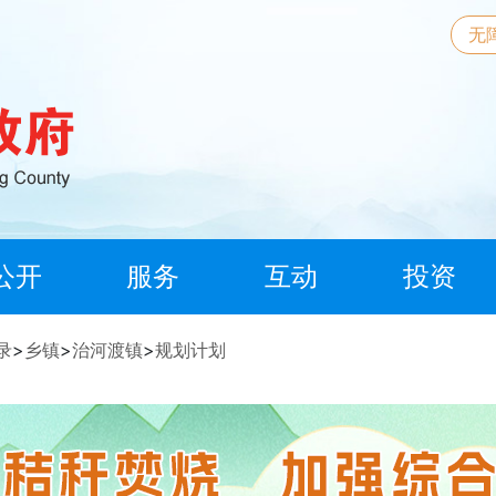
无
公开
服务
互动
投资
录
>
乡镇
>
治河渡镇
>
规划计划