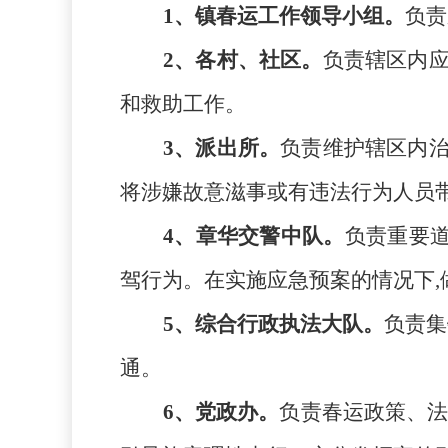
1、镇春运工作领导小组。
负责
2、各村
、社区
。
负责辖区内
和救助工作。
3、派出所。
负责维护
辖区内
将涉嫌故意滋事或有违法行为人员
4、
章华
交警中队。
负责
重要
驾行为。在实施应急预案的情况下
5、
综合行政执法大队
。
负责集
通。
6、
党政办
。
负责春运政策、