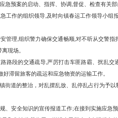
应急预案的启动、指挥、协调
,督促、检查有关
应急工作的组织领导
,及时向
镇
春运工作领导小组
治安管理
,组织警力确保
交通
畅顺
,
对不听从交警指
带离现场
。
道路
路段
的交通疏导
,严厉打击车匪路霸、扰乱交
,做好滞留旅客的疏运和应急物资的运输工作。
镇街道的整治，对乱摆乱放、乱停乱占行为予以
法规、安全知识的宣传报道工作
;在接到实施应急