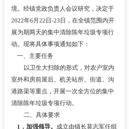
境。经镇党政负责人会议研究，决定于
2022年6月
22
日
-2
3
日，在全镇范围内开
展为期
两
天的集中清除陈年垃圾
专项
行
动
。
现将具体事项通知如下：
一、主要任务
以卫生大扫除的形式，对农户室内
室外和房前屋后、机关站所、街道、沟
港路渠等重点，开展一次全方位的集中
清除陈年垃圾
专项
行动。
二、具体要求
1．加强领导。
成立
由
镇长莫志军任组