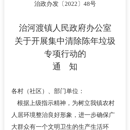
治
政
办发〔
202
2
〕
48
号
治河渡镇人民政府办公室
关于开展集中清除陈年垃圾
专项
行动的
通
知
各
村（社区）、
部门单位
：
根据上级指示精神，为树立我镇农村
人居环境整治良好形象，进一步确保广
大群众有一个文明卫生的生产生活环