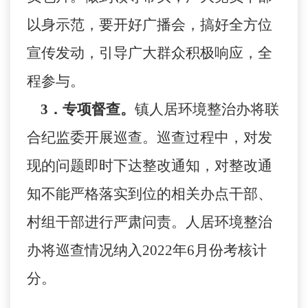
以身示范
，
要
开好广播会，
搞好全方位
宣传发动，引导广大群众积极响应，全
程参与。
3．专项督查。
镇
人居环境整治办将
联
合纪监委
开展巡查
。巡查过程中，对发
现的问题即时下达整改通知，对整改通
知不能严格落实到位的相关办点干部、
村组干部进行严肃问责。
人居环境整治
办
将巡查
情况纳入
2022年6月份考核计
分。