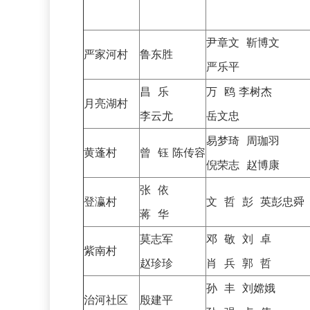
尹章文 靳博文
严家河村
鲁东胜
严乐平
昌 乐
万 鸥 李树杰
月亮湖村
李云尤
岳文忠
易梦琦 周珈羽
黄蓬村
曾 钰 陈传容
倪荣志 赵博康
张 依
登瀛村
文 哲 彭 英彭忠舜
蒋 华
莫志军
邓 敬 刘 卓
紫南村
赵珍珍
肖 兵 郭 哲
孙 丰 刘嫦娥
治河社区
殷建平