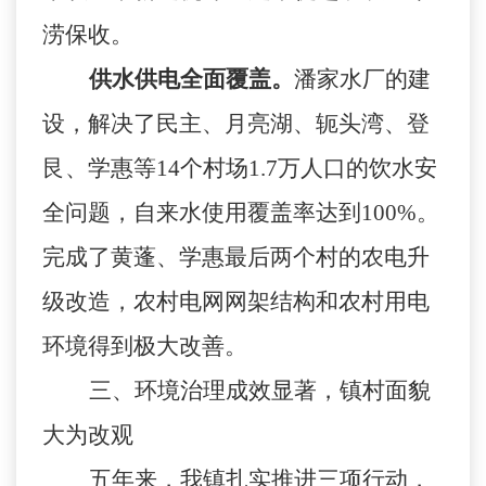
涝保收。
供水供电全面覆盖。
潘家水厂的建
设，解决了民主、月亮湖、轭头湾、登
艮、学惠等
14
个村场
1.7
万人口的饮水安
全问题，自来水使用覆盖率达到
100%
。
完成了黄蓬、学惠最后两个村的农电升
级改造，农村电网网架结构和农村用电
环境得到极大改善。
三、环境治理成效显著，镇村面貌
大为改观
五年来，我镇扎实推进三项行动，