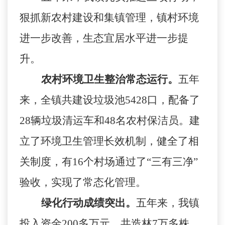
狠抓新农村建设和集镇管理，镇村环境
进一步改善，生态宜居水平进一步提
升。
农村环境卫生整治常态运行。
五年
来，全镇共建设垃圾池
5428
口，配备了
28
辆垃圾清运车和
48
名农村保洁员。建
立了环境卫生管理长效机制，健全了相
关制度，有
16
个村场通过了“三有三净”
验收，实现了常态化管理。
绿化行动成绩突出。
五年来，我镇
投入资金
200
多万元，共造林
7
万多株，