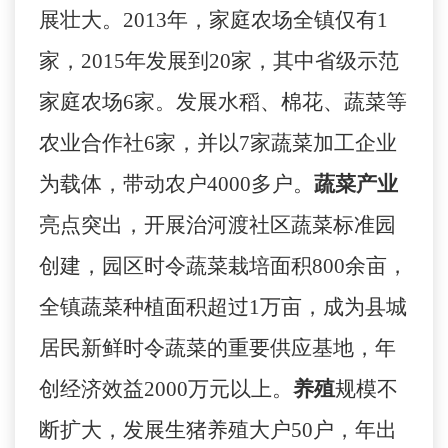
展壮大。
2013
年，家庭农场全镇仅有
1
家，
2015
年发展到
20
家，其中省级示范
家庭农场
6
家。发展水稻、棉花、蔬菜等
农业合作社
6
家，并以
7
家蔬菜加工企业
为载体，带动农户
4000
多户。
蔬菜产业
亮点突出，开展治河渡社区蔬菜标准园
创建，园区时令蔬菜栽培面积
800
余亩，
全镇蔬菜种植面积超过
1
万亩，成为县城
居民新鲜时令蔬菜的重要供应基地，年
创经济效益
2000
万元以上。
养殖
规模不
断扩大，发展生猪养殖大户
50
户，年出