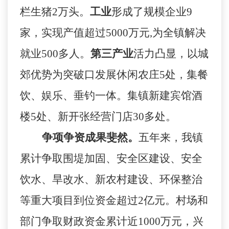
栏生猪
2
万头。
工业
形成了规模企业
9
家，实现产值超过
5000
万元
,
为全镇解决
就业
500
多人。
第三产业
活力凸显，以城
郊优势为突破口发展休闲农庄
5
处，集餐
饮、娱乐、垂钓一体。集镇新建宾馆酒
楼
5
处、新开张经营门店
30
多处。
争项争资成果斐然。
五年来，我镇
累计争取围堤加固、安全区建设、安全
饮水、旱改水、新农村建设、环保整治
等重大项目到位资金超过
2
亿元。村场和
部门争取财政资金累计近
1000
万元，兴