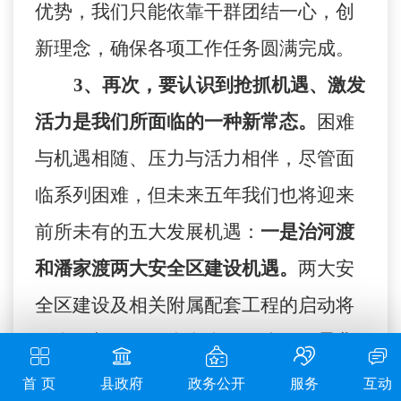
优势，我们只能依靠干群团结一心，创
新理念，确保各项工作任务圆满完成。
3
、再次，要认识到抢抓机遇、激发
活力是我们所面临的一种新常态。
困难
与机遇相随、压力与活力相伴，尽管面
临系列困难，但未来五年我们也将迎来
前所未有的五大发展机遇：
一是治河渡
和潘家渡两大安全区建设机遇。
两大安
全区建设及相关附属配套工程的启动将
极大改善群众的生产生活环境。
二是华
钱公路、绕城公路建设机遇。
各位代表
首 页
县政府
政务公开
服务
互动