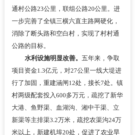
通村公路
23
公里，联组公路
20
公里。进
一步完善了全镇三横六直主路网硬化，
消除了断头路和空白村，实现了村村通
公路的目标。
水利设施明显改善。
五年来，争取
项目资金
1.3
亿元，对
27
公里一线大堤进
行了加固，重建涵闸
12
处，接长
7
处。镇
村两级配套投入
600
多万元，疏挖了新华
大港、鱼野渠、血湖沟、湘中干渠、立
新渠等主排渠
3.2
万米，疏挖农渠沟
24
万
米以上，新建机埠
20
处，促进了农业旱