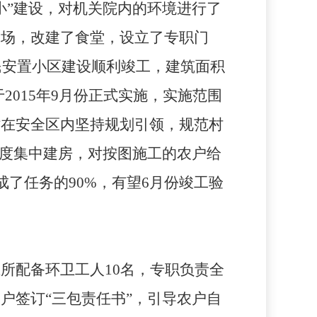
小”建设，对机关院内的环境进行了
球场，改建了食堂，设立了专职门
民安置小区建设顺利竣工，建筑面积
于
2015
年
9
月份正式实施，实施范围
时在安全区内坚持规划引领，规范村
适度集中建房，对按图施工的农户给
成了任务的
90%
，有望
6
月份竣工验
卫所配备环卫工人
10
名，专职负责全
户签订“三包责任书”，引导农户自