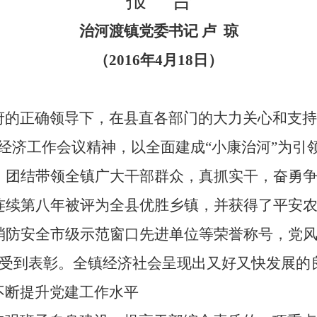
报
告
治河渡镇党委书记 卢
琼
（
2016
年
4
月
18
日）
府的正确领导下，在县直各部门的大力关心和支持
经济工作会议精神，以全面建成“小康治河”为引
，
团结带领全镇广大干部群众，真抓实干，奋勇
连续第八年被评为全县优胜乡镇，并获得了平安
消防安全市级示范窗口先进单位等荣誉称号，党
受到表彰。
全镇经济社会呈现出又好又快发展的
不断提升党建工作水平