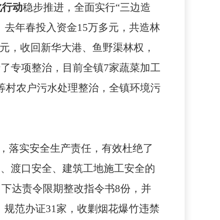
化行动
稳步推进，全面实行“三边造
。去年春投入资金
15
万多元，共造林
元，收回新华大港、鱼野渠林权，
行了专项整治，目前全镇
7
家蔬菜加工
等村农户污水处理整治，全镇环境污
，落实安全生产责任，有效杜绝了
全、渡口安全、建筑工地施工安全的
，下达责令限期整改指令书8份，并
，
规范办证31家，收剿烟花爆竹违禁