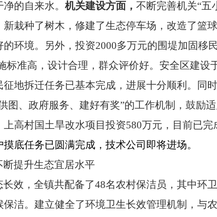
干净的自来水。
机关建设方面，
不断完善机关“五
，新栽种了树木，修建了生态停车场，改造了篮
好的环境。另外，投资
2000
多万元的
围堤加固移
施标准高，设计合理，群众评价好。
安全区建设
民征地拆迁任务已基本完成，进展十分顺利。同
费供图、政府服务、建好有奖”的工作机制，鼓励
、上高村国土旱改水项目投资
580
万元，目前已完
户摸底任务已圆满完成，技术公司即将进场。
不断提升生态宜居水平
态长效，全镇共配备了
48
名农村保洁员，其中环
候保洁。建立健全了环境卫生长效管理机制，与农