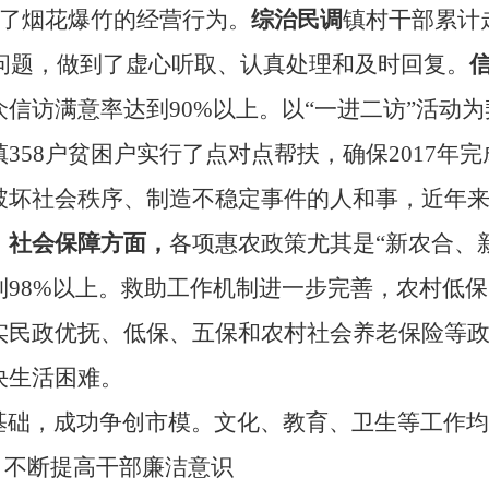
范了烟花爆竹的经营行为。
综治民调
镇村干部累计
问题，做到了虚心听取、认真处理和及时回复。
众信访满意率达到
90%
以上。以“一进二访”活动为
镇
358
户贫困户实行了点对点帮扶，确保
2017
年完
破坏社会秩序、制造不稳定事件的人和事，近年
。
社会保障方面，
各项惠农政策尤其是“新农合、
到
98%
以上。救助工作机制进一步完善，农村低保
实民政优抚、低保、五保和农村社会养老保险等
决生活困难。
基础，成功争创市模。文化、教育、卫生等工作均
，不断提高干部廉洁意识