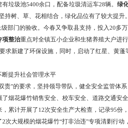
建有垃圾池
5400
余口，配备垃圾清运车
28
辆。
绿
并坚持树、草、花相结合，绿化品位有了较大提升
上级部门的验收。今春又争取县支持，投入
20
多万
专项整治
重点对全镇五小企业和生猪养殖大户进
要求新建了环保设施，同时，启动了红星、黄蓬
不断提升社会管理水平
双责”的要求，坚持领导带队，
健全安全监管体系
强了烟花爆竹销售安全、校车安全、道路交通安
来，
累计开展了
12
次安全生产大检查
，记录95份
了
2
次大规模的烟花爆竹“打非治违”专项清剿行动