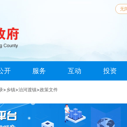
无
公开
服务
互动
投资
录
>
乡镇
>
治河渡镇
>
政策文件