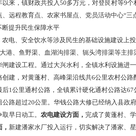
年以来，镇财政共投入
50
多万元，对登艮村等
9
个
点、远程教育点、农家书屋点、党员活动中心“三
不断提升民生保障水平
、农电、安全饮水等涉及民生的基础设施建设上投
大港、鱼野渠、血湖沟排渠、轭头湾排渠等主排
华闸建设工程。通过大兴水利，全镇水利设施进
路创建，对黄蓬村、高峰渠沿线共
6
公里农村公路
最后
1
公里通村公路，
全镇累计硬化通村公路达
67
组公路超过
20
公里。华钱公路大修已经纳入县政府
争取早日动工。
农电建设方面，
完成了黄蓬村、
面，
新建潘家水厂投入运行，切实解决了潘家、