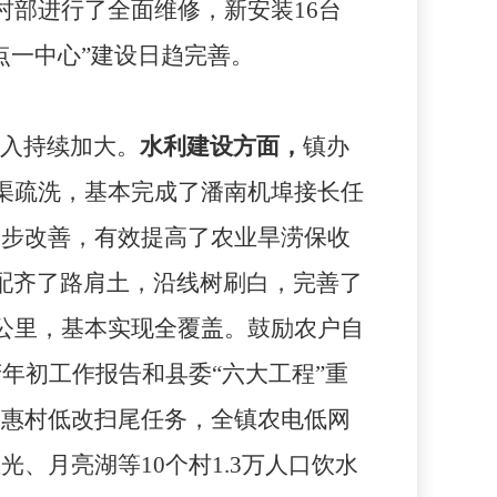
村部进行了全面维修，新安装
16
台
点一中心”建设日趋完善。
入持续加大。
水利建设方面，
镇办
渠疏洗，基本完成了潘南机埠接长任
一步改善，有效提高
了农业旱涝保收
配齐了路肩土，沿线树刷白，完善了
公里，基本实现全覆盖。鼓励农户自
年初工作报告和县委“六大工程”重
学惠村低改扫尾任务，全镇农电低网
星光、月亮湖等
10
个村
1.3
万人口饮水