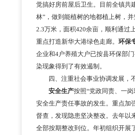
觉搞好房前屋后卫生。目前全镇共
林”，做到能植树的地都植上树，
2.3
万米，面积
420
余亩，顺利通过
重点打造新华大港绿色走廊。
环保
企业和
4
户养殖大户已按县环保部门
染现象得到了有效遏制。
四、注重社会事业协调发展，
安全生产
按照“党政同责、一岗
安全生产责任事故的发生。重点加
督查，发现隐患坚决整改。去年以
全部按期整改到位。年初
组织开展