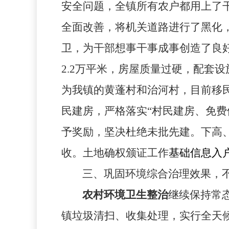
安全问题，全镇所有农户都用上了
全面改善，将机关道路进行了黑化
卫，为干部想事干事成事创造了良
2.2
万平米，房屋质量过硬，配套设
为我镇的黄蓬村和治河村，目前移
民建房，严格落实“村民建房、免
予奖励，坚决杜绝未批先建。
下高
收。
土地确权颁证工作
基础信息入
三、巩固环境综合治理效果，
农村环境卫生整治
继续保持常
镇垃圾清扫、收集处理，实行全天