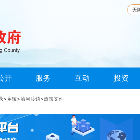
无
公开
服务
互动
投资
录
>
乡镇
>
治河渡镇
>
政策文件