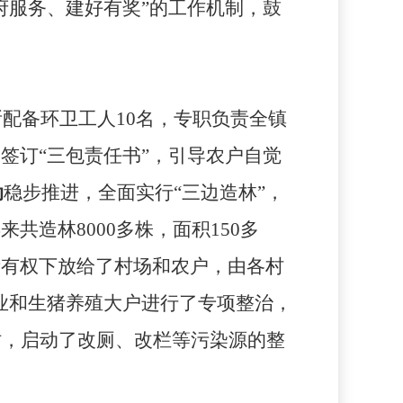
府服务、建好有奖”的工作机制，鼓
所配备环卫工人
10
名，专职负责全镇
签订“三包责任书”，引导农户自觉
动
稳步推进，全面实行“三边造林”，
年来共造林
8000
多株，面积
150
多
所有权下放给了村场和农户，由各村
业和生猪养殖大户进行了专项整治，
时，启动了改厕、改栏等污染源的整