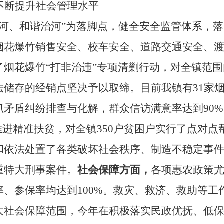
不断提升社会管理水平
治河、和谐治河”为落脚点，健全安全监管体系，
烟花爆竹销售安全、校车安全、道路交通安全、
了烟花爆竹“打非治违”专项清剿行动，对全镇范
法储存的经销点坚决予以取缔。目前我镇有
31
家
抓矛盾纠纷排查与化解，群众信访满意率达到
90%
推进精准扶贫，对全镇
350
户贫困户实行了点对点
和依法处置了各类破坏社会秩序、制造不稳定事
重特大刑事案件。
社会保障方面，
各项惠农政策尤
率、参保率均达到
100%
。救灾、救济、救助等工
大社会保障范围，今年在积极落实民政优抚、低