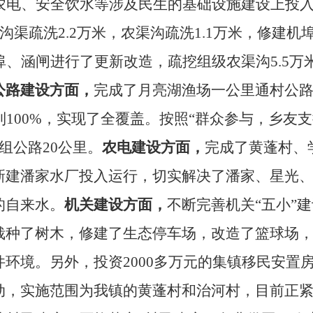
农电、安全饮水等涉及民生的基础设施建设上投
沟渠疏洗
2.2
万米，农渠沟疏洗
1.1
万米，修建机
埠、涵闸进行了更新改造，疏挖组级农渠沟
5.5
万
公路建设方面，
完成了月亮湖渔场一公里通村公
到
100%
，实现了全覆盖。按照“群众参与，乡友支
组公路
20
公里。
农电建设方面，
完成了黄蓬村、
新建潘家水厂投入运行，切实解决了潘家、星光
的自来水。
机关建设方面，
不断完善机关“五小”
栽种了树木，修建了生态停车场，改造了篮球场
件环境。另外，投资
2000
多万元的集镇移民安置
动，实施范围为我镇的黄蓬村和治河村，目前正