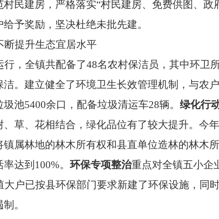
范村民建房，严格落实“村民建房、免费供图、政
户给予奖励，坚决杜绝未批先建。
不断提升生态宜居水平
运行，全镇共配备了
48
名农村保洁员，其中环卫
保洁。建立健全了环境卫生长效管理机制，与农户
垃圾池
5400
余口，配备垃圾清运车
28
辆。
绿化行
树、草、花相结合，绿化品位有了较大提升。今
将镇属林地的林木所有权和县直单位造林的林木
活率达到
100%
。
环保专项整治
重点对全镇五小企
殖大户已按县环保部门要求新建了环保设施，同
遏制。