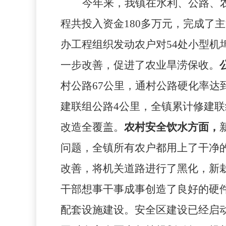
今年来，我镇在水利、公路、
程共投入资金
180
多万元，完成了主
办工程组织发动农户对
54
处小型机
一步改善，促进了农业旱涝保收。
村公路
67
公里，通村公路硬化率达
建联组公路
4
公里，全镇累计修建联
改造全覆盖。
农村安全饮水方面，
问题，全镇所有农户都用上了干净
改善，将机关道路进行了黑化，新
干部想事干事成事创造了良好的硬
配套设施建设。安全区建设已经启