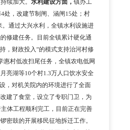
入持续加大。
水利建设方面，
镇办工
埠
4
处，改建节制闸、涵闸
15
处；村
米。通过大兴水利，全镇水利设施进
路的修建任务。目前全镇累计硬化通
持，财政投入”的模式支持治河村修
学惠村低改扫尾任务，全镇农电低网
、月亮湖等
10
个村
1.3
万人口饮水安全
建设，对机关院内的环境进行了全面
，改建了食堂，设立了专职门卫，为
房主体工程顺利完工，目前正在完善
紧锣密鼓的开展移民征地拆迁工作。