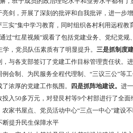
懈，班子成员的政治理论水平和业务水平都有了
于亮剑，开展了深刻的批评和自我批评，进一步
严三实”集中学习教育，同时组织各村利用远程教
通过“红星视频”观看了包括党建业务、党纪党规
主学，党员队伍素质有了明显提升。
三是抓制度
制，与各支部签订了党建工作目标管理责任状。
周例会制、为民服务全程代理制、“三议三公”等
成了浓厚的党建工作氛围。
四是抓阵地建设。
进
政投入
50
多万元，对登艮村等
9
个村部进行了全面
农家书屋点、党员活动中心“三点一中心”建设
不断提升民生保障水平