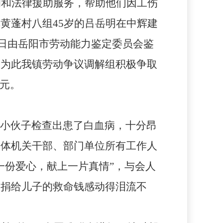
询和法律援助服务，帮助他们因工伤
镇黄蓬村八组
45
岁的吕岳明在中辉建
日由岳阳市劳动能力鉴定委员会鉴
。为此我镇劳动争议调解组积极争取
元。
小伙子检查出患了白血病，十分昂
全体机关干部、部门单位所有工作人
一份爱心，献上一片真情”，与会人
募捐给儿子的救命钱感动得泪流不