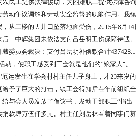
为农民工提供法律援助，为困难职工提供法律咨
会劳动争议调解和劳动安全监督的职能作用。我
塌，从二楼的天井口坠落地面受伤，
2015
年
8
月
14
来后，中辉集团未依法支付吕岳明工伤保障待遇
仲裁委员会裁决：支付吕岳明补偿款合计
437428.1
助活动，使职工感受到工会就是他们的“娘家人”。
”厄运发生在学会村村主任儿子身上，才
20
来岁的
庭给予了巨大的打击，镇工会得知后在年前组织
，给与会人员发放了倡议书，发动干部职工“捐出
共捐款肆万伍仟多元。村主任刘岳林看着同事们