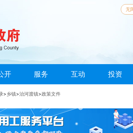
无
公开
服务
互动
投资
录
>
乡镇
>
治河渡镇
>
政策文件