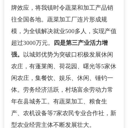
牌效应，将我镇时令蔬菜和加工产品销
往全国各地。蔬菜加工厂连片形成规
模，为全镇解决就业
500
多人，实现产值
超过
3000
万元。
四是第三产业活力增
强。
以城郊优势为突破口积极发展休闲
农庄，有蓬莱阁、荷花园、曙光等
5
家休
闲农庄，集餐饮、娱乐、休闲、锤钓一
体。劳务经济活跃，村场富余劳动力常
年在县城务工。有蔬菜加工、粮食生
产、农机设备等
7
家农民专业合作社，新
型农业经营主体不断发展壮大。