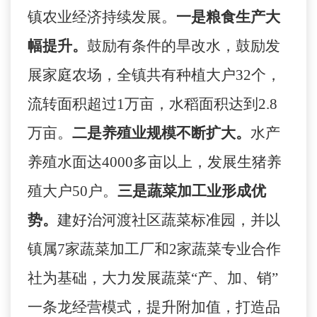
镇农业经济持续发展。
一是粮食生产大
幅提升。
鼓励有条件的旱改水，鼓励发
展家庭农场，全镇共有种植大户
32
个，
流转面积超过
1
万亩，水稻面积达到
2.8
万亩。
二是养殖业规模不断扩大。
水产
养殖水面达
4000
多亩以上，发展生猪养
殖大户
50
户。
三是蔬菜加工业形成优
势。
建好治河渡社区蔬菜标准园，并以
镇属
7
家蔬菜加工厂和
2
家蔬菜专业合作
社为基础，大力发展蔬菜“产、加、销”
一条龙经营模式，提升附加值，打造品