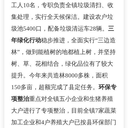
工人
10
名，专职负责全镇垃圾清扫、收
集处理，实行全天候保洁。建设农户垃
圾池
5400
口，配备垃圾清运车
28
辆。
三
年绿化行动
稳步推进，全面实行“三边造
林”，做到能植树的地都植上树，并坚持
树、草、花相结合，绿化品位有了较大
提升。今年来共造林
8000
多株，面积
150
多亩，超额完成了县定任务。
环保专
项整治
重点对全镇五小企业和生猪养殖
大户进行了专项整治，目前全镇
7
家蔬菜
加工企业和
4
户养殖大户已按县环保部门