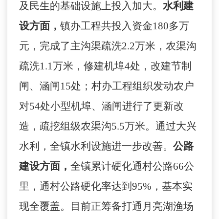
及民生的基础设施上投入加大。
水利建
设方面，
镇办工程共投入资金
180
多万
元，完成了主沟渠疏洗
2.2
万米，农渠沟
疏洗
1.1
万米，修建机埠
4
处，改建节制
闸、涵闸
15
处；村办工程组织发动农户
对
54
处小型机埠、涵闸进行了更新改
造，疏挖组级农渠沟
5.5
万米。通过大兴
水利，全镇水利设施进一步改善。
公路
建设方面，
全镇累计硬化通村公路
66
公
里，通村公路硬化率达到
95%
，基本实
现全覆盖。目前正筹备打通月亮湖渔场