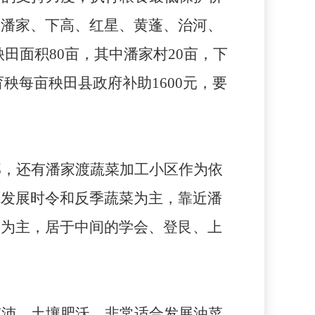
、潘家、下高、红星、黄蓬、治河、
秧田面积
80
亩，其中潘家村
20
亩，下
育秧每亩秧田县政府补助
1600
元，要
郊，还有潘家渡蔬菜加工小区作为依
先发展时令和反季蔬菜为主，靠近潘
角为主，居于中间的学会、登艮、上
充沛，土壤肥沃，非常适合发展油菜