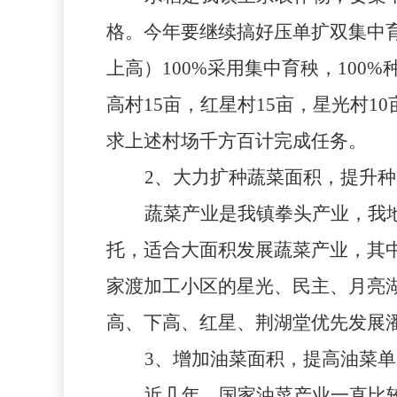
格。今年要继续搞好压单扩双集中
上高）
100%
采用集中育秧，
100%
高村
15
亩，红星村
15
亩，星光村
10
求上述村场千方百计完成任务。
2
、大力扩种蔬菜面积，提升种
蔬菜产业是我镇拳头产业，我
托，适合大面积发展蔬菜产业，其
家渡加工小区的星光、民主、月亮
高、下高、红星、荆湖堂优先发展
3
、增加油菜面积，提高油菜单
近几年，国家油菜产业一直比