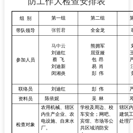
防工作
大检查安排表
第
一
组
第
二
组
组 别
张哲君
全金龙
带队领导
马中云
熊拥军
刘迪红
屈亚娅
蔡 飞
包 昂
参加人员
刘迪新
易
肖
闵湘炎
彭 伟
联络员
刘迪红
彭 伟
陈依妮
吴 林
资料员
农用机械、辖区
学校及周边、校
辖区
内生产企业、农
车安全；
网吧、
建筑
电设施、
自来
水
宾馆、市场等公
处理
检查
对象
厂。
共区域消防安