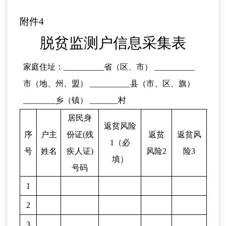
附件
4
脱贫监测户信息采集表
家庭住址：
__________
省（区、市）
__________
市（地、州、盟）
__________
县（市、区、旗）
________
乡（镇）
_______
村
居民身
返贫风险
序
户主
份证
(
残
返贫
返贫风
1
（必
号
姓名
疾人证
)
风险
2
险
3
填）
号码
1
2
3