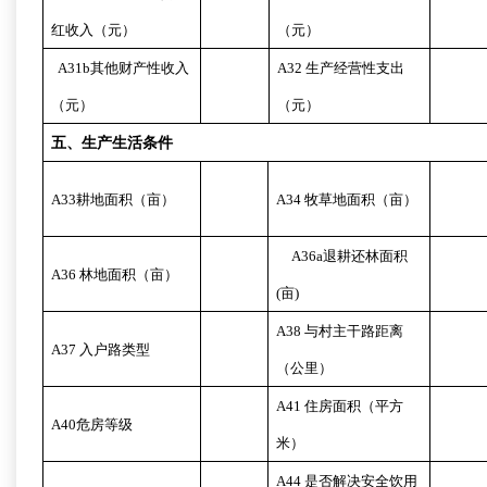
红收入（元）
（元）
A31b
其他财产性收入
A32
生产经营性支出
（元）
（元）
五、生产生活条件
A33
耕地面积（亩）
A34
牧草地面积（亩）
A36a
退耕还林面积
A36
林地面积（亩）
(
亩
)
A38
与村主干路距离
A37
入户路类型
（公里）
A41
住房面积（平方
A40
危房等级
米）
A44
是否解决安全饮用