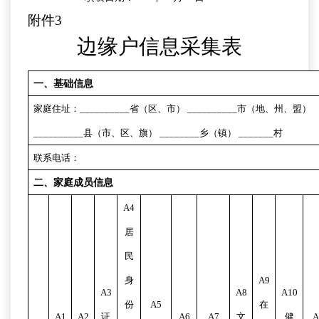
附件
3
边缘户信息采集表
一、基础信息
家庭住址：
__________
省（区、市）
__________
市（地、州、盟）
__________
县（市、区、旗）
________
乡（镇）
_______
村
联系电话：
二、家庭成员信息
A4
居
民
身
A9
A3
A8
A10
份
A5
在
A1
A2
证
A6
A7
文
健
A