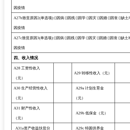
因疫情
A27b
致贫原因
2(
单选项
):□
因病
□
因残
□
因学
□
因灾
□
因婚
□
因丧
□
缺土
因疫情
A27c
致贫原因
3(
单选项
):□
因病
□
因残
□
因学
□
因灾
□
因婚
□
因丧
□
缺土
因疫情
四、收入情况
A28
工资性收入
A29
转移性收入（元）
（元）
A30
生产经营性收入
A29a
计划生育金
（元）
（元）
A31
财产性收入
A29b
低保金（元）
（元）
A31a
资产收益扶贫分
A29c
特困供养金