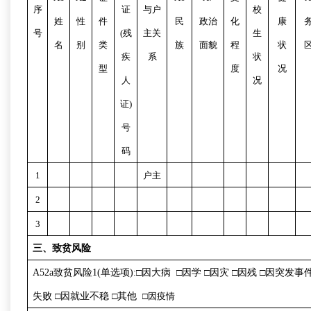
序
证
与户
校
姓
性
件
民
政治
化
康
号
(
残
主关
生
名
别
类
族
面貌
程
状
疾
系
状
型
度
况
人
况
证
)
号
码
1
户主
2
3
三、致贫风险
A52a
致贫风险
1(
单选项
):□
因大病
□
因学
□
因灾
□
因残
□
因突发事
失败
□
因就业不稳
□
其他
□
因疫情