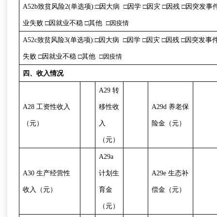
A52b
致贫风险
2(
单选项
):□
因大病
□
因学
□
因灾
□
因残
□
因突发事
业失败
□
因就业不稳
□
其他
□
因疫情
A52c
致贫风险
3(
单选项
):□
因大病
□
因学
□
因灾
□
因残
□
因突发事
失败
□
因就业不稳
□
其他
□
因疫情
四、收入情况
A29
转
A28
工资性收入
移性收
A29d
养老保
（元）
入
险金（元）
（元）
A29a
A30
生产经营性
计划生
A29e
生态补
收入（元）
育金
偿金（元）
（元）