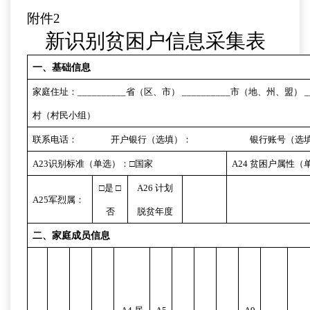
附件
2
新识别贫困户信息采集表
一、基础信息
家庭住址：
__________
省（区、市）
__________
市（地、州、盟）
_
村（村民小组）
联系电话： 开户银行（选填）： 银行账号（选填
A23
识别标准（单选）：
□
国家
A24
贫困户属性（
□
是
□
A26
计划
A25
军烈属：
否
脱贫年度
二、家庭成员信息