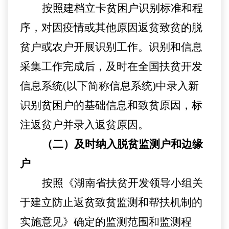
按照建档立卡贫困户识别标准和程
序，对因疫情或其他原因返贫
致贫
的脱
贫户或农户开展识别工作
。
识别和信息
采集
工作
完成后，及时在全国扶贫开发
信息系统
(以下简称信息系统)中录入新
识别贫困户的基础信息和致贫原因，标
注返贫户并录入返贫原因
。
（
二
）
及时纳入脱贫监测户和边
缘
户
按照《
湖南省扶贫开发领导小组
关
于建立防止返贫
致贫
监测和帮扶机制的
实施
意见》确定的监测范围和监测程