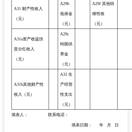
A29b
A29f
其他转
A31
财产性收入
低保金
移性收
（元）
（元）
（元）
A29c
A31a
资产收益扶
特困供
贫分红收入
养金
（元）
（元）
A32
生
A31b
其他财产性
产经营
收入（元）
性支出
（元）
填表人：
联系电话：
填表日期：
年
月
日