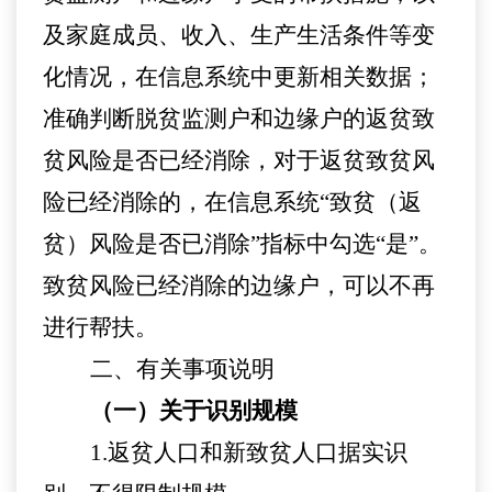
及家庭成员、收入、生产生活条件等变
化情况，
在信息系统中更新相关数据；
准确判断
脱贫监测户和边缘户的
返贫致
贫风险是否
已经
消除，
对于返贫致贫风
险已经消除的，在信息系统
“致贫（返
贫）风险是否已消除”指标中勾选“是”。
致贫风险已经消除的
边缘户，
可以
不再
进行帮扶
。
二、有关事项说明
（一）
关于识别规模
1
.
返贫
人口
和新致贫
人口
据实识