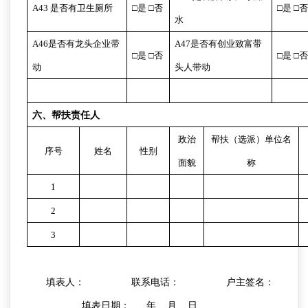
A43
是否有卫生厕所
□
是
□
否
□
是
□
水
A46
是否有龙头企业带
A47
是否有创业致富带
□
是
□
否
□
是
□
动
头人带动
六、帮扶责任人
政治
帮扶（选派）单位名
序号
姓名
性别
面貌
称
1
2
3
填表人：
联系电话：
户主签名：
填表日期：
年
月
日