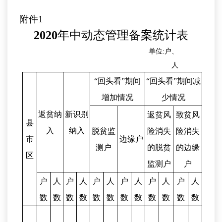
附件
1
2020
年中动态管理备案统计表
单位
:
户、
人
“
回头看
”
期间
“
回头看
”
期间减
增加情况
少情况
返贫纳
新识别
返贫风
致贫风
县
入
纳入
脱贫监
险消失
险消失
市
边缘户
测户
的脱贫
的边缘
区
监测户
户
户
人
户
人
户
人
户
人
户
人
户
人
数
数
数
数
数
数
数
数
数
数
数
数