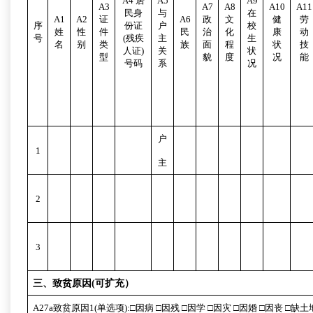
A4
居
A5
A9
A3
A7
A8
A10
A11
民身
与
在
A1
A2
证
A6
政
文
健
劳
序
份证
户
校
姓
性
件
民
治
化
康
动
号
(
残疾
主
生
名
别
类
族
面
程
状
技
人证
)
关
状
型
貌
度
况
能
号码
系
况
户
1
主
2
3
三、致贫原因
(
可扩充）
A27a
致贫原因
1(
单选项
):□
因病
□
因残
□
因学
□
因灾
□
因婚
□
因丧
□
缺土