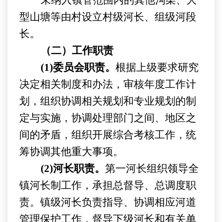
未纳入镇管范围内的
其他
沟渠、大
型山塘等
由
村
设立
村级河长、组级
河
段
长。
（二）工作职责
(1)委员会职责。
根据上级要求研究
决定相关制度和办法，审核年度工作计
划，组织协调相关规划和专业规划的制
定与实施，协调处理部门之间、地区之
间的矛盾，组织开展综合考核工作，统
筹协调其他重大事项。
(2)河长职责。
第一河长组织领导全
镇
河长制工作，承担总督导、总调度职
责。
镇
级河长负责指导、协调相应河道
管理保护工作，督导下级河长和有关单