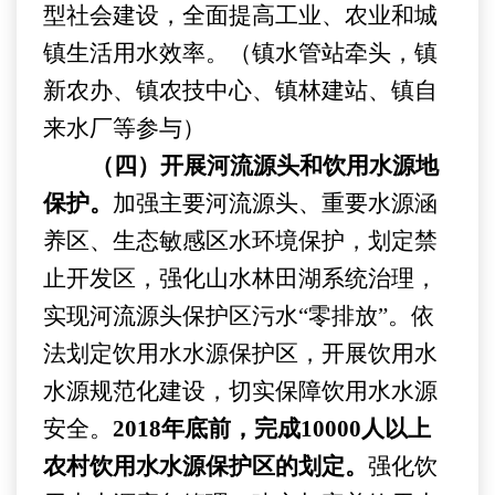
型社会建设
，全面提高工业、农业和城
镇生活用水效率
。
（镇水管站牵头，
镇
新农办、镇农技中心、镇林建站、镇自
来水厂
等参与）
（四）开展河流源头和饮用水源地
保护。
加强主要河流源头、重要水源涵
养
区、生态敏感区
水环境保护，划定禁
止开发区，
强化山水林田湖系统治理，
实现河流源头保护区污水
“
零排放
”
。依
法划定饮用水水源保护区，
开展饮用水
水源规范化建设，切实保障饮用水水源
安全。
201
8
年底前，完成
1000
0
人以上
农村饮用水水源保护区的划定。
强化饮