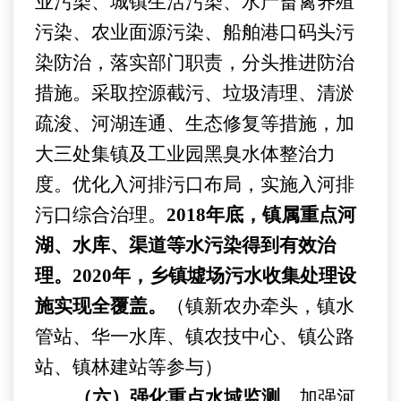
业污染、城镇生活污染、
水产
畜禽养殖
污染、农业面源污染
、船舶港口码头污
染
防治，落实部门职责，分头推进防治
措施。
采取控源截污、垃圾清理、清淤
疏浚、河湖连通、生态修复等措施，加
大三处集镇及工业园
黑臭水体整治
力
度。优化入河排污口布局，实施入河排
污口综合治理。
201
8
年底，镇
属重点河
湖、水库、渠道等水污染得到有效治
理
。
20
20
年，
乡镇墟场
污水
收集
处理设
施实现全覆盖。
（
镇新农办
牵头，镇水
管站、华一水库、
镇农技中心、镇公路
站、镇林建站
等参与）
（六）强化重点水域监测。
加强河