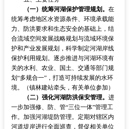
（一）统筹河湖保护管理规划。
在
统筹考虑地区水资源条件、环境承载能
力、防洪要求和生态安全的基础上，结
合流域空间发展战略规划与流域环境保
护和产业发展规划，科学制定
河湖
岸线
保护利用规划。逐步推进与河湖环境有
关的
水利
、农
业
、国土、交通等部门规
划
“
多规合一
”
，
打造
可持续发展
的水环
境
。
（镇林建站牵头，有关单位参加）
（二
）
强化河湖防洪保安管理。
进
一步加强修、防、管
“三位一体”管理工
作。加强河湖堤防管理。定期对辖区内
河道堤岸进行全面巡查，督促相关单位