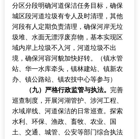
分区分段明确河道保洁任务目标，确保
城区段河道垃圾有专人及时清理，其他
河段有人定期负责清理，确保河岸无垃
圾堆、水面无漂浮废弃物，基本实现
区
域内
岸上
垃圾不入河
，
河道垃圾不出
境
，确保河容河貌加快好转
。
（镇水管
站、华一水库牵头，
镇林建站、镇新农
办、
镇公路站、镇农技中心等参与）
（九）严格行政监管与执法。
完善
巡查制度，开展河湖管护、涉河工程、
水域岸线、河道保洁
的
日常巡查。探索
水利
、环保、
渔政、畜牧、
农
业
、国
土、
交通
、
城管、公安
等部门综合执法