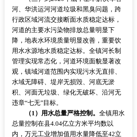
河、华洪运河河道垃圾和黑臭问题，跨
行政区域河流交接断面水质稳定达标，
河道的主要水污染物排放总量明显下
降，地表水环境质量明显改善，重要饮
用水水源地水质稳定达标。全镇河长制
管理实现常态化，河道环境面貌显著改
观，镇域河道范围内实现污水无直排、
水域无障碍、堤岸无损毁、河底无淤
积、河面无垃圾、绿化无破坏、沿河无
违章“七无”目标。
（
1）用水总量严格控制。
全镇用水
总量控制在
县
4.04
亿立方米平均数以
内，万元工业增加值用水量降低至
42立