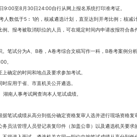
日9:00至8月30日24:00自行从网上报名系统打印准考证。
人数低于5︰1的，核减遴选计划，直至达到开考比例；核减
比例。报考被取消职位的人员，可在规定时间内申请改报符合条
笔试分为A、B卷，A卷考综合文稿写作一科，B卷考案例分析与
00。
上确定的时间和地点及要求参加考试。
时应用于省、市直机关公开遴选。
、湖南人事考试网查询本人笔试成绩。
据笔试成绩从高分到低分确定资格复审人选并进行现场资格复审
公务员法管理人员登记表复印件（加盖公章）以及遴选机关要求
不得进入面试，遴选机关在同一职位中按笔试成绩从高分到低