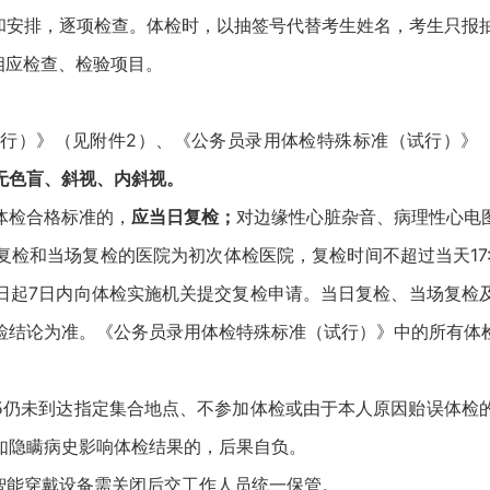
安排，逐项检查。体检时，以抽签号代替考生姓名，考生只报
相应检查、检验项目。
）》（见附件2）、《公务员录用体检特殊标准（试行）》（
无色盲、斜视、内斜视。
检合格标准的，
应当日复检；
对边缘性心脏杂音、病理性心电
复检和当场复检的医院为初次体检医院，复检时间不超过当天17
日起7日内向体检实施机关提交复检申请。当日复检、当场复检
检结论为准。《公务员录用体检特殊标准（试行）》中的所有体
15仍未到达指定集合地点、不参加体检或由于本人原因贻误体检
如隐瞒病史影响体检结果的，后果自负。
能穿戴设备需关闭后交工作人员统一保管。