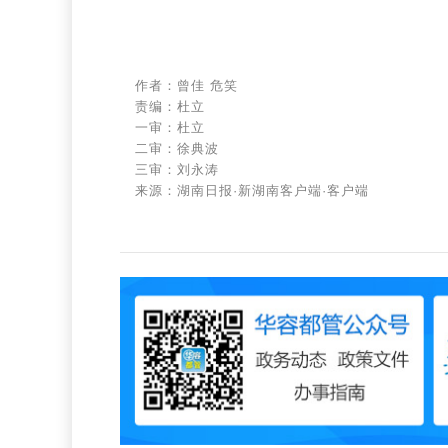
作者：曾佳 危笑
责编：杜立
一审：杜立
二审：徐典波
三审：刘永涛
来源：湖南日报·新湖南客户端·客户端