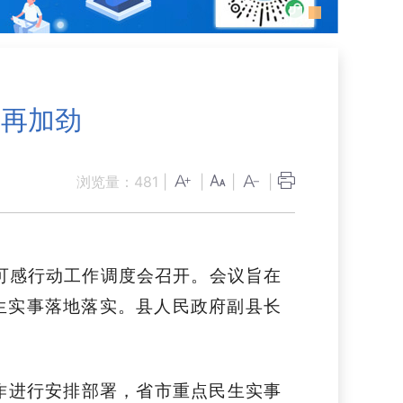
动再加劲
浏览量：
481
|
|
|
|
可感行动工作调度会
召开。会议旨在
生实事落地落实。
县人民政府副县长
作进行安排部署，省市重点民生实事