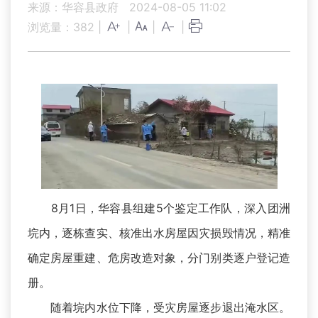
来源：华容县政府
2024-08-05 11:02
浏览量：
382
|
|
|
|
8月1日，华容县组建5个鉴定工作队，深入团洲
垸内，逐栋查实、核准出水房屋因灾损毁情况，精准
确定房屋重建、危房改造对象，分门别类逐户登记造
册。
随着垸内水位下降，受灾房屋逐步退出淹水区。