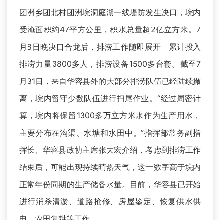
团洲乡团北村团洲垸洞庭湖一线堤防发生决口，垸内
受淹面积约47平方公里，积水总量超2亿立方米。7
月8日晚决口合龙后，排涝工作随即展开，累计投入
排涝力量3800多人，排涝设备1500多台套。截至7
月31日，来自华容县外的大部分排涝队伍已经陆续撤
离，垸内留守少数队伍进行扫尾作业。“经过周密计
算，垸内将保留1300多万立方米水作为生产用水，
主要分布在沟渠、水塘和水田中。”指挥部常务副指
挥长、华容县政协主席张大宏介绍，考虑到排涝工作
结束后，可能出现持续晴热天气，这一数字高于垸内
正常年份同期的生产储备水量。目前，华容县已开始
进行消杀清淤、道路抢修、房屋鉴定、恢复供水供
电、农田复耕等工作。