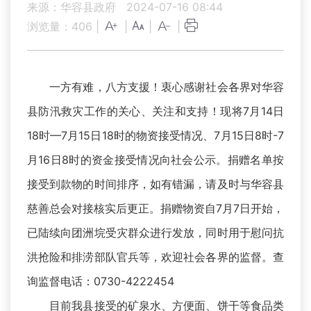
来源：华容县政府
2024-07-16 08:44
浏览量：
406
|
|
|
|
一方有难，八方支援！衷心感谢社会各界对华容
县防汛救灾工作的关心、关注和支持！现将7月14日
18时—7月15日18时的物资接受情况、7月15日8时-7
月16日8时的资金接受情况向社会公示。捐赠名单按
接受到款物的时间排序，如有错漏，请及时与华容县
慈善总会对接核实后更正。捐赠物资自7月7日开始，
已陆续向团洲垸受灾群众进行发放，同时用于慰问抗
洪抢险和排涝部队官兵等，欢迎社会各界的监督。查
询监督电话：0730-4222454
目前我县接受的矿泉水、方便面、饼干等食品类