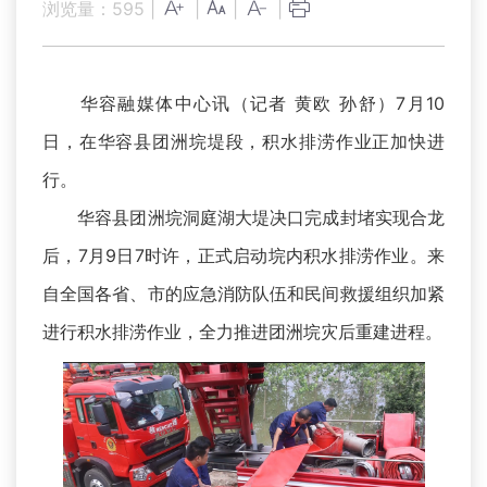
浏览量：
595
|
|
|
|
华容融媒体中心讯（记者 黄欧 孙舒）7月10
日，在华容县团洲垸堤段，积水排涝作业正加快进
行。
华容县团洲垸洞庭湖大堤决口完成封堵实现合龙
后，7月9日7时许，正式启动垸内积水排涝作业。来
自全国各省、市的应急消防队伍和民间救援组织加紧
进行积水排涝作业，全力推进团洲垸灾后重建进程。