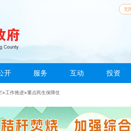
无
公开
服务
互动
投资
栏
>
工作推进
>
重点民生保障仗