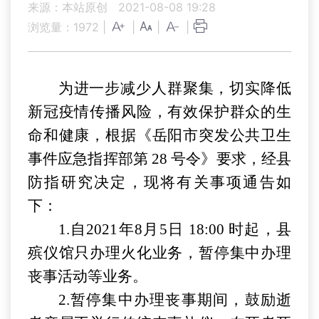
来源：本站原创
2021-08-08 19:28
浏览量：
1972
|
|
|
|
为进一步减少人群聚集，切实降低
新冠疫情传播风险，有效保护群众的生
命和健康，根据《岳阳市突发公共卫生
事件应急指挥部第
28 号令》要求，经县
防指研究决定，现将有关事项通告如
下：
1.自202
1
年
8月5日 18:00 时起，县
殡仪馆只办理火化业务，暂停集中办理
丧事活动等业务。
2.暂停集中办理丧事期间，鼓励逝