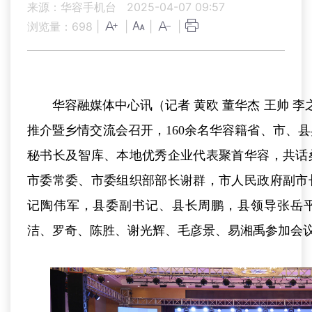
来源：华容手机台
2025-04-07 09:57
浏览量：
698
|
|
|
|
华容融媒体中心讯（记者 黄欧 董华杰 王帅 李
推介暨乡情交流会召开，160余名华容籍省、市、
秘书长及智库、本地优秀企业代表聚首华容，共话
市委常委、市委组织部部长谢群，市人民政府副市
记陶伟军，县委副书记、县长周鹏，县领导张岳
洁、罗奇、陈胜、谢光辉、毛彦景、易湘禹参加会