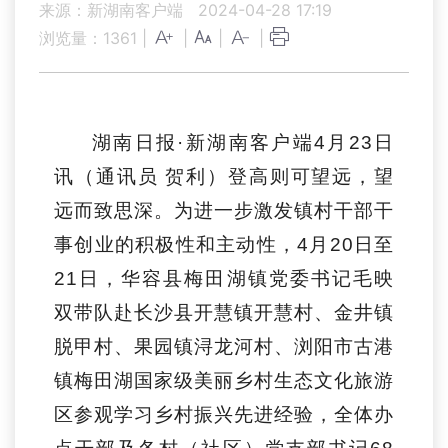
来源：新湖南客户端
2024-04-28 17:19
浏览量：
1361
|
|
|
|
湖南日报
·新湖南客户端4月23日
讯
（
通讯员 贺利
）
登高则可望远，望
远而致思深。为进一步激发
镇村干部
干
事创业的积极性和主动性，
4月
20日至
21
日，
华容县梅田湖镇党委书记毛映
双
带队赴
长
沙县开慧镇开慧村、金井镇
脱甲村、果园镇浔龙河村、浏阳市古港
镇梅田湖国家级美丽乡村生态文化旅游
区
参观学习乡村振兴先进经验
，
全体办