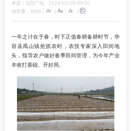
来源：岳阳广电
2024-03-26 09:00
浏览量：
1040
|
|
|
|
一年之计在于春，时下正值春耕备耕时节，华
容县禹山镇抢抓农时，农技专家深入田间地
头，指导农户做好春季田间管理，为今年产业
丰收打基础、开好局。