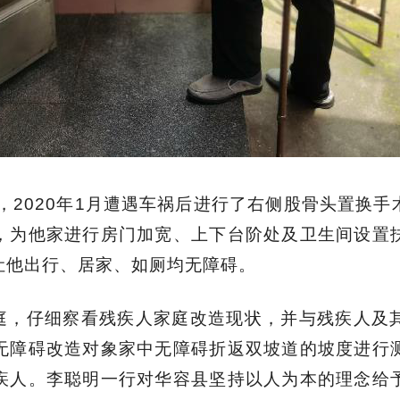
残，2020年1月遭遇车祸后进行了右侧股骨头置换
，为他家进行房门加宽、上下台阶处及卫生间设置
让他出行、居家、如厕均无障碍。
庭，仔细察看残疾人家庭改造现状，并与残疾人及
无障碍改造对象家中无障碍折返双坡道的坡度进行
疾人。李聪明一行对华容县坚持以人为本的理念给