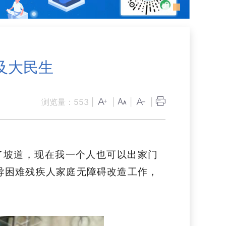
及大民生
浏览量：
553
|
|
|
|
了坡道，现在我一个人也可以出家门
指导困难残疾人家庭无障碍改造工作，