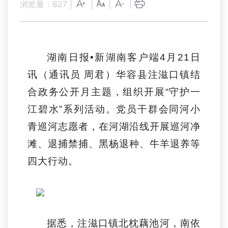
浏览量：
827
|
|
|
|
湖南日报•新湖南客户端4月21日
讯（通讯员 周君）华容县注滋口镇结
合政务公开月主题，组织开展“守护一
江碧水”系列活动。党员干群会同河小
青巡河志愿者，在河湖沿线开展巡河净
滩、退捕禁捕、黑杨退种、牛羊退养等
四大行动。
据悉，注滋口镇北枕藕池河，南依