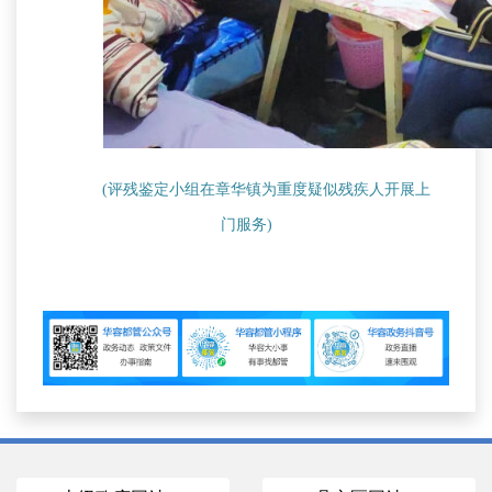
(评残鉴定小组在章华镇为重度疑似
残疾人
开展上
门服务)