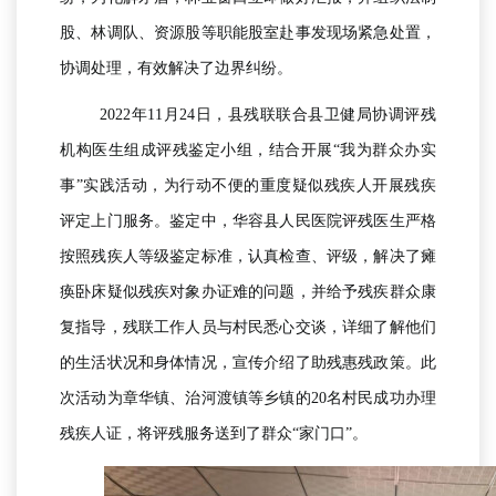
股、林调队、资源股等职能股室赴事发现场紧急处置，
协调处理，有效解决了边界纠纷。
2022年11月24日，县残联联合县卫健局协调评残
机构医生组成评残鉴定小组，结合开展“我为群众办实
事”实践活动，为行动不便的重度疑似
残疾人
开展残疾
评定上门服务。鉴定中，华容县人民医院评残医生严格
按照
残疾人
等级鉴定标准，认真检查、评级，解决了瘫
痪卧床疑似残疾对象办证难的问题，并给予残疾群众康
复指导，残联工作人员与村民悉心交谈，详细了解他们
的生活状况和身体情况，宣传介绍了助残惠残政策。此
次活动为章华镇、治河渡镇等乡镇的20名村民成功办理
残疾人
证，将评残服务送到了群众“家门口”。