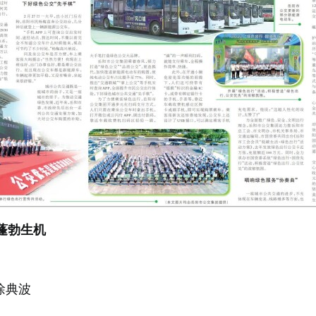
蓬勃生机
徐典波