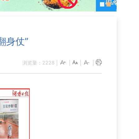
翻身仗”
浏览量：
2228
|
|
|
|