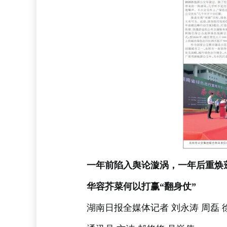
一年前陷入舆论漩涡，一年后重焕
华容芥菜何以打赢“翻身仗”
湖南日报全媒体记者 刘永涛 周磊 