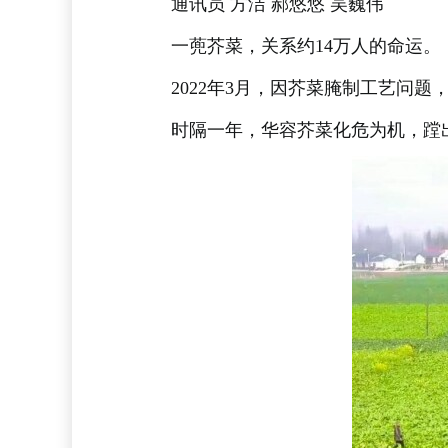
通讯员 方洁 郝悠悠 吴巍伟
一蔸芥菜，关系约14万人的命运。
2022年3月，因芥菜腌制工艺问
时隔一年，华容芥菜化危为机，蹚