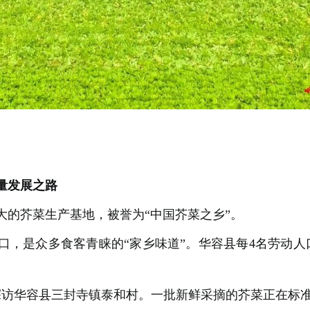
量发展之路
大的芥菜生产基地，被誉为“中国芥菜之乡”。
口，是众多食客青睐的“家乡味道”。华容县每4名劳动人
者探访华容县三封寺镇泰和村。一批新鲜采摘的芥菜正在标