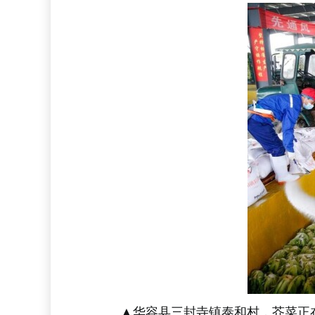
▲华容县三封寺镇泰和村，芥菜正