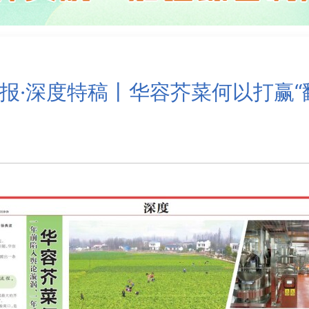
报·深度特稿丨华容芥菜何以打赢“