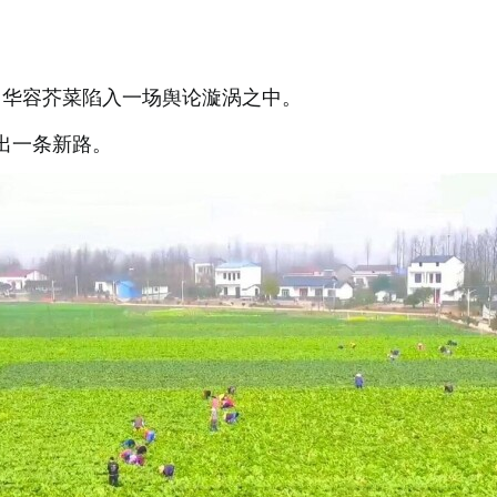
题，华容芥菜陷入一场舆论漩涡之中。
出一条新路。