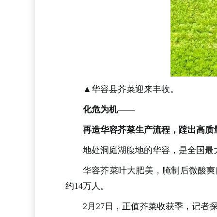
▲华容县芥菜迎来丰收。
化危为机——
再造华容芥菜生产流程，蹚出高质
地处洞庭湖腹地的华容，是全国最
华容芥菜叶大肥美，腌制后微酸爽
约14万人。
2月27日，正值芥菜收获季，记