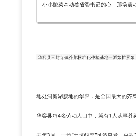
小小酸菜牵动着省委书记的心。那场震
华容县三封寺镇芥菜标准化种植基地一派繁忙景象，
地处洞庭湖腹地的华容，是全国最大的芥菜
华容县每4名劳动人口中，就有1人从事芥
去年3月，一场“土坑酸菜”风波突发。央视