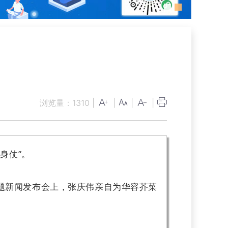
！
浏览量：
1310
|
|
|
|
身仗”。
主题新闻发布会上，张庆伟亲自为华容芥菜