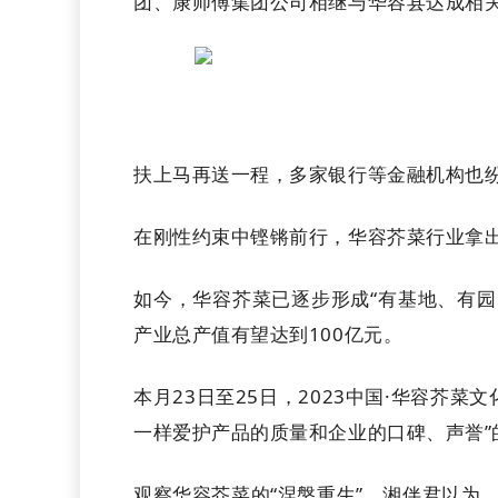
团、康师傅集团公司相继与华容县达成相
扶上马再送一程，多家银行等金融机构也纷
在刚性约束中铿锵前行，华容芥菜行业拿
如今，华容芥菜已逐步形成“有基地、有园
产业总产值有望达到100亿元。
本月23日至25日，2023中国·华容
一样爱护产品的质量和企业的口碑、声誉”
观察华容芥菜的“涅槃重生”，湘伴君以为