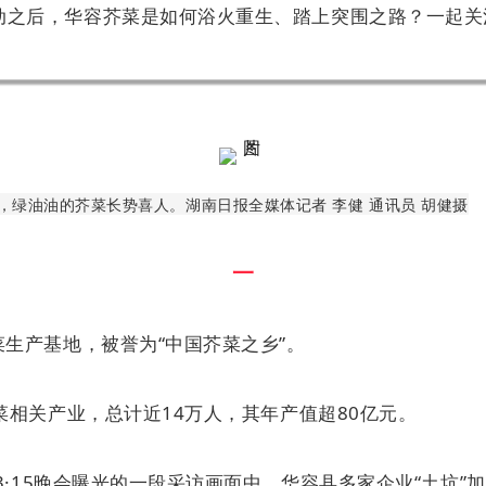
动之后，华容芥菜是如何浴火重生、踏上突围之路？一起关
绿油油的芥菜长势喜人。湖南日报全媒体记者 李健 通讯员 胡健摄
一
生产基地，被誉为“中国芥菜之乡”。
菜相关产业，总计近14万人，其年产值超80亿元。
3·15晚会曝光的一段采访画面中，华容县多家企业“土坑”