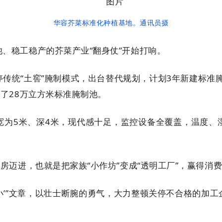
华容芥菜标
准化种植基地。
通讯员摄
、稳工稳产的芥菜产业“翻身仗”开始打响。
传统“土窖”腌制模式，出台替代规划，计划3年新建标准腌
建了28万立方米标准腌制池。
宽为5米、深4米，现代感十足，监控设备全覆盖，温度、
房迈进，也就是把家族“小作坊”变成“透明工厂”，赢得消
‘小’”文章，以壮士断腕的勇气，大力整顿关停不合格的加工