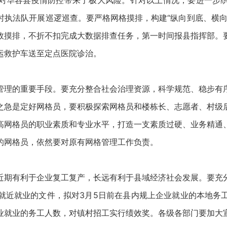
对华容县疫情防控带来了极大风险。针对以上情况，要进一步
时执法队开展巡逻巡查。要严格网格摸排，构建“纵向到底、横向
效摸排，不折不扣完成大数据排查任务，第一时间报县指挥部。
运救护车送至定点医院诊治。
管理的重要手段。要充分整合社会治理资源，科学规范、稳步有
之急是定好网格员，要积极探索网格员和楼栋长、志愿者、村级
高网格员的职业素质和专业水平，打造一支素质过硬、业务精通
的网格员，依然要对原有网格管理工作负责。
近期有利于企业复工复产，长远有利于县域经济社会发展。要充
就近就业的文件，拟对3月5日前在县内规上企业就业的本地务
业就业的务工人数，对镇村招工实行绩效奖。各级各部门要加大