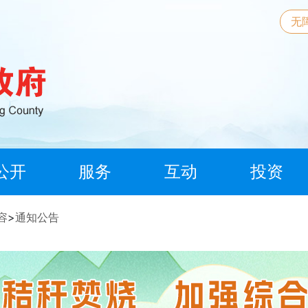
无
公开
服务
互动
投资
容
>
通知公告