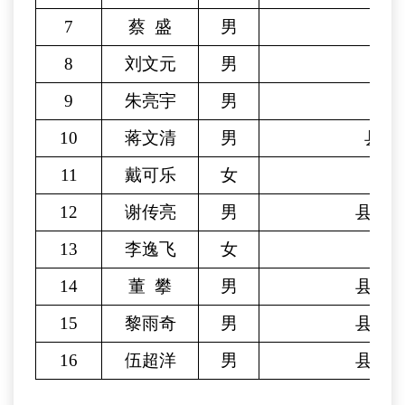
7
蔡
盛
男
8
刘文元
男
县
9
朱亮宇
男
县
10
蒋文清
男
县经
11
戴可乐
女
12
谢传亮
男
县委
13
李逸飞
女
14
董
攀
男
县委
15
黎雨奇
男
县老
16
伍超洋
男
县委