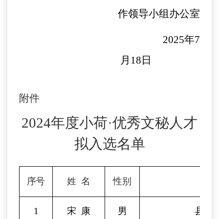
作领导小组办公室
2025
年
7
月
18
日
附件
2024
年度小荷·优秀文秘人才
拟入选名单
序号
姓
名
性别
工
1
宋
康
男
县经