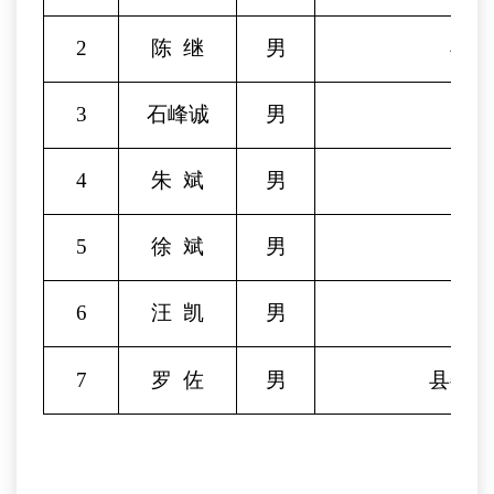
2
陈
继
男
县教
3
石峰诚
男
县
4
朱
斌
男
县
5
徐
斌
男
县
6
汪
凯
男
7
罗
佐
男
县委政