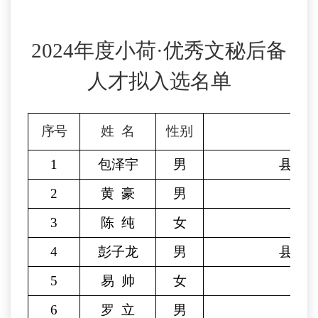
2024
年度小荷·优秀文秘后备
人才拟入选名单
序号
姓
名
性别
1
包泽宇
男
县委
2
黄
豪
男
县
3
陈
纯
女
4
彭子龙
男
县委
5
易
帅
女
6
罗
立
男