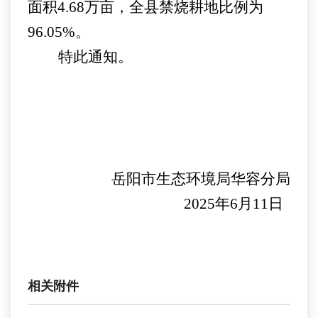
面积
4.68
万亩，全县禁烧耕地比例为
96.05%
。
特此通知。
岳阳市生态环境局华容分局
2025
年
6
月
11
日
相关附件