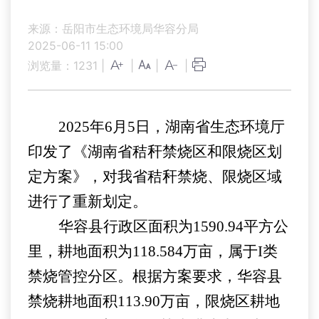
来源：岳阳市生态环境局华容分局
2025-06-11 15:00
浏览量：
1231
|
|
|
|
2025
年
6
月
5
日，湖南省生态环境厅
印发了《湖南省秸秆禁烧区和限烧区划
定方案》，对我省秸秆禁烧、限烧区域
进行了重新划定。
华容县行政区面积为
1590.94
平方公
里，耕地面积为
118.584
万亩，属于
I
类
禁烧管控分区。根据方案要求，华容县
禁烧耕地面积
113.90
万亩，限烧区耕地