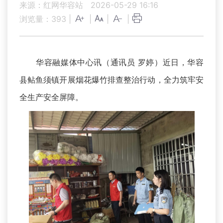
来源：红网华容站
2026-05-29 16:16
浏览量：
393
|
|
|
|
华容融媒体中心讯（通讯员 罗婷）近日，华容
县鲇鱼须镇开展烟花爆竹排查整治行动，全力筑牢安
全生产安全屏障。