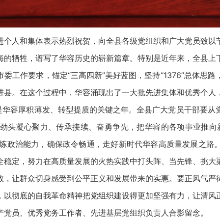
个人和集体表示热烈祝贺，向全县各级党组织和广大党员致以节
悔的牺牲，谱写了华容历史的崭新篇章。特别是近年来，全县上
委工作要求，锚定“三高四新”美好蓝图，坚持“1376”总体思
进县。在这个过程中，华容涌现出了一大批先进集体和优秀个人
华容厚积薄发、转型提质的关键之年。全县广大党员干部要从
劲头凝心聚力、传承接续、奋勇争先，把华容的各项事业推向
，锤炼政治能力，确保政令畅通，走好新时代华容高质量发展之路
全稳定，努力在高质量发展的火热实践中打头阵、当先锋、挑大
效，让群众切身感受到公平正义和发展带来的实惠。要正风气严
，以彻底的自我革命精神把党组织建设得更加坚强有力，让清风
党员、优秀党务工作者、先进基层党组织负责人合影留念。