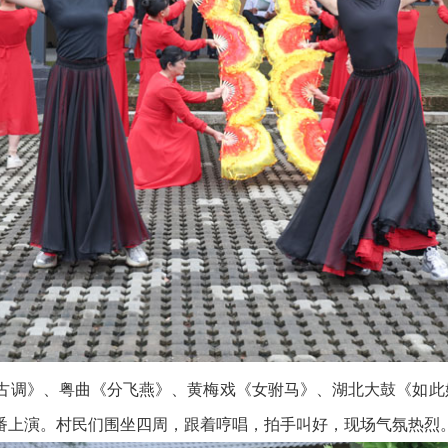
调》、粤曲《分飞燕》、黄梅戏《女驸马》、湖北大鼓《如此
番上演。村民们围坐四周，跟着哼唱，拍手叫好，现场气氛热烈