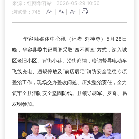
来源：红网华容站
2026-05-29 10:56
浏览量：
745
|
|
|
|
华容融媒体中心讯（记者 刘神尊）5月28日
晚，华容县委书记周鹏采取“四不两直”方式，深入城
区老旧小区、背街小巷、沿街商铺，暗访督导电动车
飞线充电、违规停放及“前店后宅”消防安全隐患专项
整治工作，现场交办整改问题、压实整治责任，全力
筑牢全县消防安全坚固防线。县领导胡军、罗奇、易
双明参加。