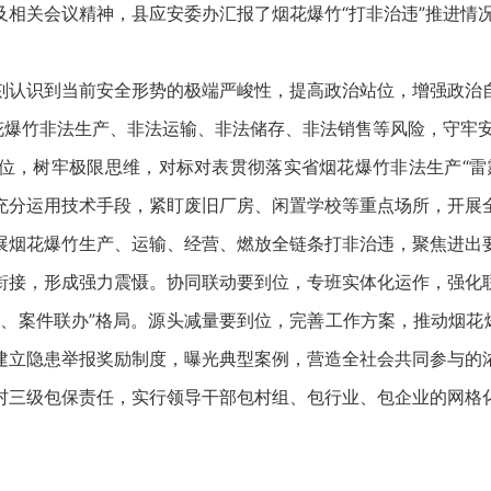
关会议精神，县应安委办汇报了烟花爆竹“打非治违”推进情
认识到当前安全形势的极端严峻性，提高政治站位，增强政治自
烟花爆竹非法生产、非法运输、非法储存、非法销售等风险，守牢
，树牢极限思维，对标对表贯彻落实省烟花爆竹非法生产“雷霆
充分运用技术手段，紧盯废旧厂房、闲置学校等重点场所，开展
展烟花爆竹生产、运输、经营、燃放全链条打非治违，聚焦进出
衔接，形成强力震慑。协同联动要到位，专班实体化运作，强化
、案件联办”格局。源头减量要到位，完善工作方案，推动烟花
建立隐患举报奖励制度，曝光典型案例，营造全社会共同参与的
三级包保责任，实行领导干部包村组、包行业、包企业的网格化