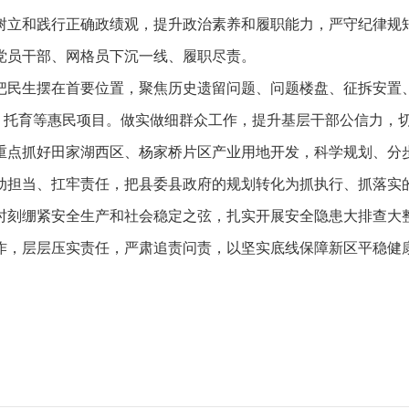
立和践行正确政绩观，提升政治素养和履职能力，严守纪律规矩
党员干部、网格员下沉一线、履职尽责。
民生摆在首要位置，聚焦历史遗留问题、问题楼盘、征拆安置、
老、托育等惠民项目。做实做细群众工作，提升基层干部公信力，
点抓好田家湖西区、杨家桥片区产业用地开发，科学规划、分步
担当、扛牢责任，把县委县政府的规划转化为抓执行、抓落实的具
刻绷紧安全生产和社会稳定之弦，扎实开展安全隐患大排查大整
作，层层压实责任，严肃追责问责，以坚实底线保障新区平稳健