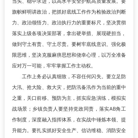
当头、稳中求进，以高水平安全护航高质量发展。要
旗帜鲜明讲政治，把抓好底线工作作为检验政治判断
力、政治领悟力、政治执行力的重要标尺，坚决贯彻
落实上级各项决策部署，拿出硬举措、展现硬担当，
做到守土有责、守土尽责。要树牢底线意识、强化极
限思维，坚决克服麻痹思想和侥幸心理，以万全准备
应对万一可能，牢牢掌握工作主动权。
工作上务必认真细致，不容任何闪失。要立足防
大汛、抢大险、救大灾，把防汛备汛作为当前的重中
之重，关口前移、预防为主，抓实应急演练，模拟实
战场景；乡镇负责人要坚持党政同责，落实AB角工
作制度，深度融入指挥体系，在实战中锤炼本领、提
升能力。要扎实抓好安全生产、信访维稳、消防安全