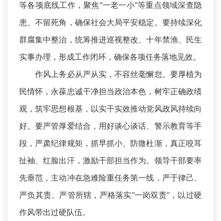
等各项底线工作，聚焦“一老一小”等重点领域深查隐
患、不留死角，确保社会大局平安稳定。要持续深化
群腐集中整治，统筹推进巡视整改、十年禁渔、民生
实事办理，形成工作闭环，确保各项任务落地见效。
作风上务必从严从实，不容丝毫懈怠。要厚植为
民情怀，永葆忠诚干净担当政治本色，树牢正确政绩
观，筑牢思想根基，以实干实效推动党风政风持续向
好。要严管厚爱结合，用好谈心谈话、警示教育等手
段，严肃纪律规矩，抓早抓小、防微杜渐，真正咬耳
扯袖、红脸出汗，激励干部担当作为。领导干部要率
先垂范，主动冲在急难险重任务第一线，严于律己、
严负其责、严管所辖，严格落实“一岗双责”，以过硬
作风带出过硬队伍。