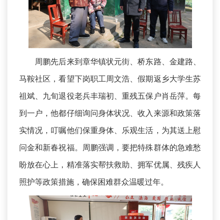
周鹏先后来到章华镇状元街、桥东路、金建路、
马鞍社区，看望下岗职工周文浩、假期返乡大学生苏
祖斌、九旬退役老兵丰瑞初、重残五保户肖岳萍。每
到一户，他都仔细询问身体状况、收入来源和政策落
实情况，叮嘱他们保重身体、乐观生活，为其送上慰
问金和新春祝福。周鹏强调，要把特殊群体的急难愁
盼放在心上，精准落实帮扶救助、拥军优属、残疾人
照护等政策措施，确保困难群众温暖过年。