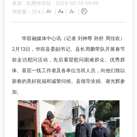
来源：红网华容站
2026-02-14 09:40
浏览量：
354
|
|
|
|
华容融媒体中心讯（记者 刘神尊 孙舒 周佳欢）
2月13日，华容县委副书记、县长周鹏带队开展春节
前走访慰问活动，先后看望慰问困难群众、优秀群
体、基层一线工作者及各单位当班人员，向他们致以
新春的美好祝福和诚挚问候。县领导涂娟、谢光辉参
加。