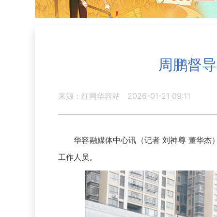
周鹏督导
来源：红网华容站
2026-01-21 09:11
华容融媒体中心讯（记者 刘神尊 董华杰）
工作人员。