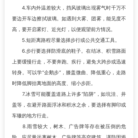
4.车内外温差较大，挡风玻璃出现雾气时千万不
要边开车边擦拭玻璃。如遇到大雾、团雾，能见度不
高，要开启雾灯、近光灯，以便观望前方情况。
5.短距离路程尽量选择步行或公共交通工具。
6.步行要选择防滑底的鞋子。在结冰、积雪路面
上要缓慢行走，不要奔跑、疾行，避免大跨步或迅速
转身。可以学“企鹅步”，膝盖微曲、降低重心，走路
时降低脚抬离地面的高度、缩小步距。
7.冰雪可能覆盖道路上许多“陷阱”，如坑洼、井
盖等，在避开路面浮冰和积水之余，要选择有脚印或
车辙的地方行走。
8.雨雪较大，树木、广告牌等存在被压倒的危
险，应尽量远离树木、广告牌等高空建筑，谨防因坍