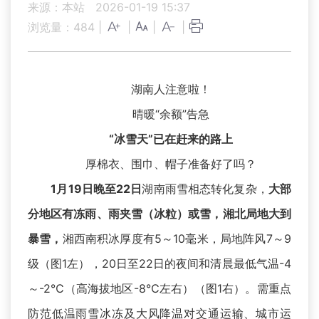
来源：本站
2026-01-19 15:37
浏览量：
484
|
|
|
|
湖南人注意啦！
晴暖“余额”告急
“冰雪天”已在赶来的路上
厚棉衣、围巾、帽子准备好了吗？
1月19日晚至22日
湖南雨雪相态转化复杂，
大部
分地区有冻雨、雨夹雪（冰粒）或雪，湘北局地大到
暴雪，
湘西南积冰厚度有5～10毫米，局地阵风7～9
级（图1左），20日至22日的夜间和清晨最低气温-4
～-2℃（高海拔地区-8℃左右）（图1右）。需重点
防范低温雨雪冰冻及大风降温对交通运输、城市运